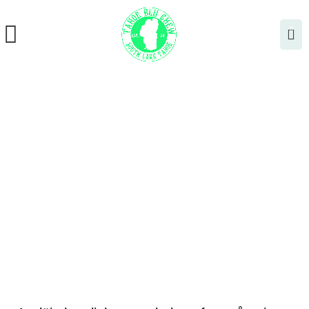
0
Blog
PUBLIC