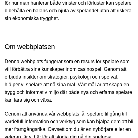
för hur man hanterar både vinster och förluster kan spelare
bibehålla en balans och njuta av spelandet utan att riskera
sin ekonomiska trygghet.
Om webbplatsen
Denna webbplats fungerar som en resurs för spelare som
vill förbättra sina kunskaper inom casinospel. Genom att
erbjuda insikter om strategier, psykologi och spelval,
hjälper vi spelare att nå sina mål. Vårt mål är att skapa en
trygg och informativ miljö där både nya och erfarna spelare
kan lära sig och växa.
Genom att använda vår webbplats får spelare tillgång till
värdefull information och verktyg som kan hjälpa dem att bli
mer framgångsrika. Oavsett om du är en nybörjare eller en
veteran, är vi här för att stödja dig på din spelresa.