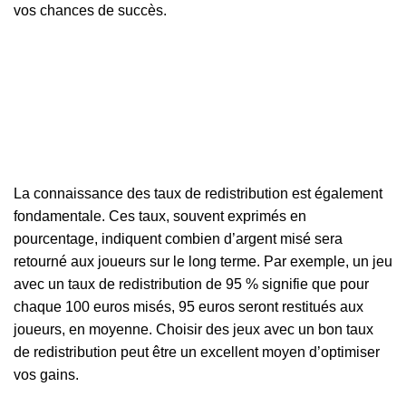
vos chances de succès.
La connaissance des taux de redistribution est également
fondamentale. Ces taux, souvent exprimés en
pourcentage, indiquent combien d’argent misé sera
retourné aux joueurs sur le long terme. Par exemple, un jeu
avec un taux de redistribution de 95 % signifie que pour
chaque 100 euros misés, 95 euros seront restitués aux
joueurs, en moyenne. Choisir des jeux avec un bon taux
de redistribution peut être un excellent moyen d’optimiser
vos gains.