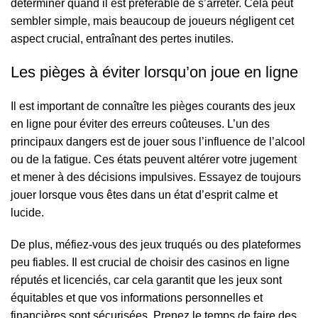
déterminer quand il est préférable de s’arrêter. Cela peut
sembler simple, mais beaucoup de joueurs négligent cet
aspect crucial, entraînant des pertes inutiles.
Les pièges à éviter lorsqu’on joue en ligne
Il est important de connaître les pièges courants des jeux
en ligne pour éviter des erreurs coûteuses. L’un des
principaux dangers est de jouer sous l’influence de l’alcool
ou de la fatigue. Ces états peuvent altérer votre jugement
et mener à des décisions impulsives. Essayez de toujours
jouer lorsque vous êtes dans un état d’esprit calme et
lucide.
De plus, méfiez-vous des jeux truqués ou des plateformes
peu fiables. Il est crucial de choisir des casinos en ligne
réputés et licenciés, car cela garantit que les jeux sont
équitables et que vos informations personnelles et
financières sont sécurisées. Prenez le temps de faire des