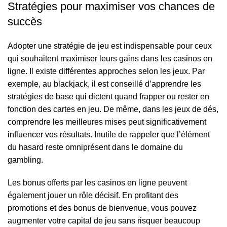
Stratégies pour maximiser vos chances de
succès
Adopter une stratégie de jeu est indispensable pour ceux
qui souhaitent maximiser leurs gains dans les casinos en
ligne. Il existe différentes approches selon les jeux. Par
exemple, au blackjack, il est conseillé d’apprendre les
stratégies de base qui dictent quand frapper ou rester en
fonction des cartes en jeu. De même, dans les jeux de dés,
comprendre les meilleures mises peut significativement
influencer vos résultats. Inutile de rappeler que l’élément
du hasard reste omniprésent dans le domaine du
gambling.
Les bonus offerts par les casinos en ligne peuvent
également jouer un rôle décisif. En profitant des
promotions et des bonus de bienvenue, vous pouvez
augmenter votre capital de jeu sans risquer beaucoup