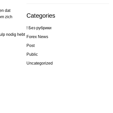
en dat
Categories
om zich
! Без рубрики
ulp nodig hebt
Forex News
Post
Public
Uncategorized