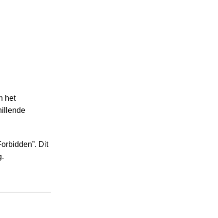
n het
hillende
orbidden”. Dit
g.