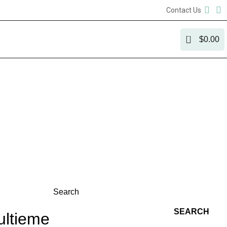
Contact Us
0
$
0.00
Search
SEARCH
ultieme