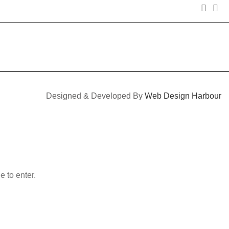
Designed & Developed By
Web Design Harbour
 to enter.