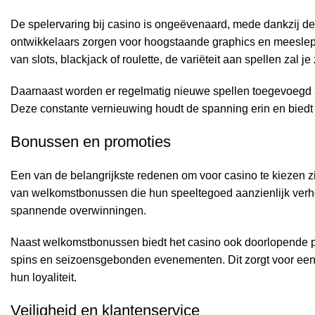
De spelervaring bij casino is ongeëvenaard, mede dankzij 
ontwikkelaars zorgen voor hoogstaande graphics en meeslepen
van slots, blackjack of roulette, de variëteit aan spellen zal j
Daarnaast worden er regelmatig nieuwe spellen toegevoegd aan
Deze constante vernieuwing houdt de spanning erin en biedt
Bonussen en promoties
Een van de belangrijkste redenen om voor casino te kiezen z
van welkomstbonussen die hun speeltegoed aanzienlijk verhog
spannende overwinningen.
Naast welkomstbonussen biedt het casino ook doorlopende p
spins en seizoensgebonden evenementen. Dit zorgt voor ee
hun loyaliteit.
Veiligheid en klantenservice