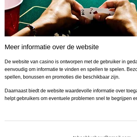
Meer informatie over de website
De website van casino is ontworpen met de gebruiker in gedac
eenvoudig om informatie te vinden en spellen te spelen. Be
spellen, bonussen en promoties die beschikbaar zijn.
Daarnaast biedt de website waardevolle informatie over toeg
helpt gebruikers om eventuele problemen snel te begrijpen en