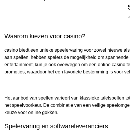
P
Waarom kiezen voor casino?
casino biedt een unieke speelervaring voor zowel nieuwe als 
aan spellen, hebben spelers de mogelijkheid om spannende 
entertainment, kun je ook overwegen om een
online casino
te
promoties, waardoor het een favoriete bestemming is voor ve
Het aanbod van spellen varieert van klassieke tafelspellen tot 
het speelvoorkeur. De combinatie van een veilige speelomge
keuze voor online gokken.
Spelervaring en softwareleveranciers