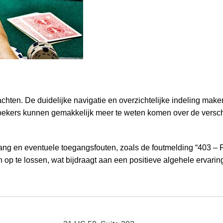
hten. De duidelijke navigatie en overzichtelijke indeling make
zoekers kunnen gemakkelijk meer te weten komen over de versc
ang en eventuele toegangsfouten, zoals de foutmelding “403 – F
 op te lossen, wat bijdraagt aan een positieve algehele ervarin