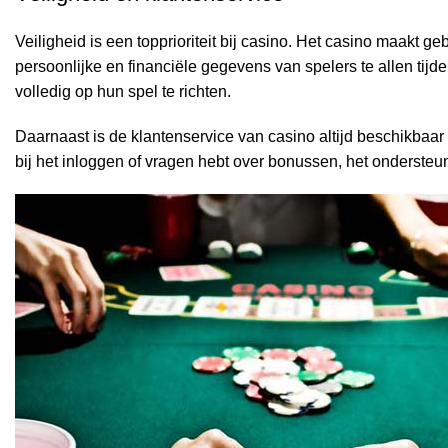
Veiligheid is een topprioriteit bij casino. Het casino maakt 
persoonlijke en financiële gegevens van spelers te allen tijd
volledig op hun spel te richten.
Daarnaast is de klantenservice van casino altijd beschikbaar
bij het inloggen of vragen hebt over bonussen, het ondersteu